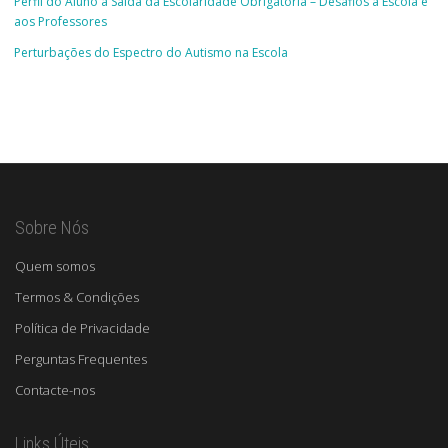
Perfil do Aluno à Saída da Escolaridade Obrigatória – Desafios à Escola e
aos Professores
Perturbações do Espectro do Autismo na Escola
Sobre Nós
Quem somos
Termos & Condições
Política de Privacidade
Perguntas Frequentes
Contacte-nos
Links Úteis