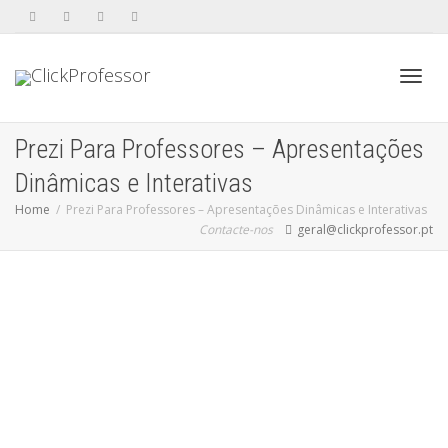
Toggle
Prezi Para Professores – Apresentações
Dinâmicas e Interativas
Home
Prezi Para Professores – Apresentações Dinâmicas e Interativas
Contacte-nos
geral@clickprofessor.pt
Descrição