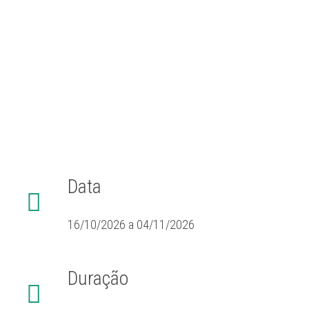
Esta ação de formação é acreditada pelo
Conselho Científico-Pedagógico de Formação
Contínua, em parceria com o Centro de
Formação de Escolas António Sérgio para
efeitos de progressão na carreira docente.
Data
16/10/2026 a 04/11/2026
Duração